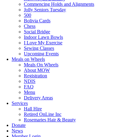
Commencing Holds and Alignments
Jolly Seniors Tuesday
500
Bolivia Cards
Chess
Social Bridge
Indoor Lawn Bowls
I Love My Exercise
Sewing Classes
Upcoming Events
Meals on Wheels
Meals On Wheels
About MOW
Registration
NDIS
FAQ
Menu
Delivery Areas
Services
Hall Hire
Retired OnLine Inc
Rosemaries Hair & Beauty
Donate
News
Member Login